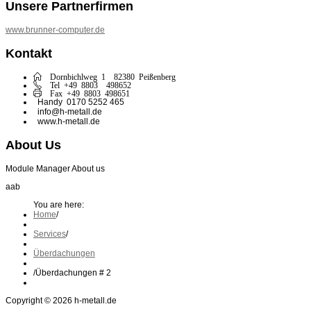
Unsere Partnerfirmen
www.brunner-computer.de
Kontakt
Dornbichlweg 1 82380 Peißenberg
Tel +49 8803 498652
Fax +49 8803 498651
Handy 0170 5252 465
info@h-metall.de
www.h-metall.de
About Us
Module Manager About us
aab
You are here:
Home
/
Services
/
Überdachungen
/
Überdachungen # 2
Copyright © 2026 h-metall.de