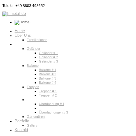
Telefon +49 8803 498652
Home
Über Uns
Zertifikationen
Services
Geländer
Geländer # 1
Geländer # 2
Geländer # 3
Balkone
Balkone # 1
Balkone # 2
Balkone # 3
Balkone # 4
Treppen
Treppen # 1
Treppen # 2
Überdachungen
Überdachung # 1
Überdachungen # 2
Überdachungen # 3
Gartentüren
Portfolio
Gallery
Kontakt